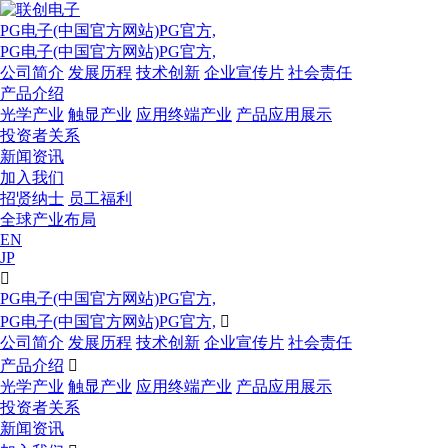
PG电子(中国官方网站)PG官方,
PG电子(中国官方网站)PG官方,
公司简介
发展历程
技术创新
企业宣传片
社会责任
产品介绍
光学产业
触显产业
应用终端产业
产品应用展示
投资者关系
新闻资讯
加入我们
招贤纳士
员工福利
全球产业布局
EN
JP

PG电子(中国官方网站)PG官方,
PG电子(中国官方网站)PG官方,

公司简介
发展历程
技术创新
企业宣传片
社会责任
产品介绍

光学产业
触显产业
应用终端产业
产品应用展示
投资者关系
新闻资讯