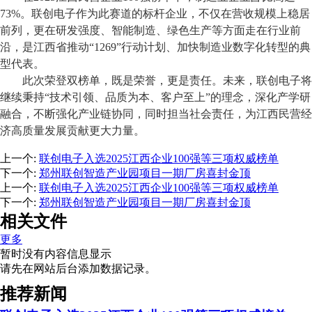
73%
。联创电子作为
此
赛道的标杆企业，不仅在营收规模上稳居
前列，更在研发强度、智能制造、绿色生产等方面走在行业前
沿，是江西省推动
“1269”行动计划、加快制造业数字化转型的典
型代表。
此次荣登双榜单，既是荣誉，更是责任。未来，联创电子将
继续秉持
“
技术引领、品质为本、客户至上
”
的理念，深化产学研
融合，不断强化产业链协同，
同时担当社会责任，
为江西民营经
济高质量发展贡献更大力量。
上一个
:
联创电子入选2025江西企业100强等三项权威榜单
下一个
:
郑州联创智造产业园项目一期厂房喜封金顶
上一个
:
联创电子入选2025江西企业100强等三项权威榜单
下一个
:
郑州联创智造产业园项目一期厂房喜封金顶
相关文件
更多
暂时没有内容信息显示
请先在网站后台添加数据记录。
推荐新闻