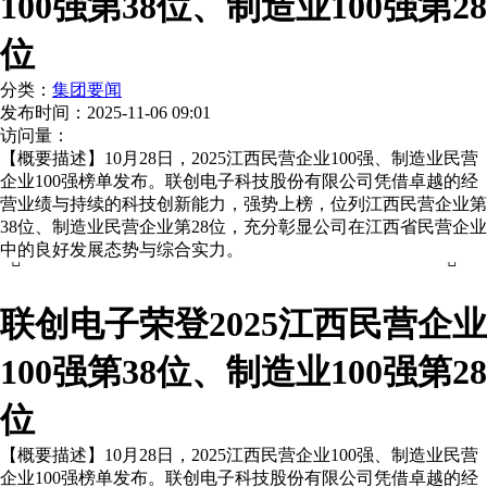
100强第38位、制造业100强第28
位
分类：
集团要闻
发布时间：
2025-11-06 09:01
访问量：
【概要描述】
10月28日，2025江西民营企业100强、制造业民营
企业100强榜单发布。联创电子科技股份有限公司凭借卓越的经
营业绩与持续的科技创新能力，强势上榜，位列江西民营企业第
38位、制造业民营企业第28位，充分彰显公司在江西省民营企业
中的良好发展态势与综合实力。


联创电子荣登2025江西民营企业
100强第38位、制造业100强第28
位
【概要描述】
10月28日，2025江西民营企业100强、制造业民营
企业100强榜单发布。联创电子科技股份有限公司凭借卓越的经