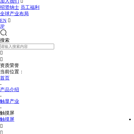
加入我们

招贤纳士
员工福利
全球产业布局
EN

JP
搜索


资质荣誉
当前位置：
首页
-
产品介绍
-
触显产业
-
触摸屏
触摸屏

