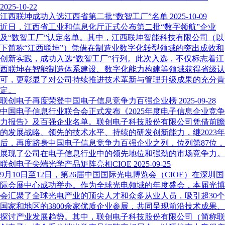
2025-10-22
江西联坤成功入选江西省第二批“数智工厂”名单
2025-10-09
近日，江西省工业和信息化厅正式公布第二批“数字领航”企业
及“数智工厂”认定名单。其中，江西联坤智能科技有限公司（以
下简称“江西联坤”）凭借在制造业数字化转型领域的突出成效和
创新实践，成功入选“数智工厂”行列。此次入选，不仅标志着江
西联坤在智能制造体系建设、数字化能力构建等领域获得省级认
可，更彰显了对公司持续推进技术革新与管理升级成果的充分肯
定。
联创电子再度荣登中国电子信息竞争力百强企业榜
2025-09-28
中国电子信息行业联合会正式发布《2025年度电子信息企业竞争
力报告》及百强企业名单。联创电子科技股份有限公司凭借前瞻
的发展战略、领先的技术水平、持续的研发创新能力，继2023年
后，再度跻身中国电子信息竞争力百强企业之列，位列第87位，
展现了公司在电子信息行业中的领先地位和强劲的市场竞争力。
联创电子尖端光学产品矩阵亮相CIOE
2025-09-25
9月10日至12日，第26届中国国际光电博览会（CIOE）在深圳国
际会展中心成功举办。作为全球光电领域的年度盛会，本届光博
会汇聚了全球光电产业的顶尖人才和众多从业人员，吸引超30个
国家和地区的3800余家优质企业参展，共同呈现前沿技术成果、
探讨产业发展趋势。其中，联创电子科技股份有限公司（简称联