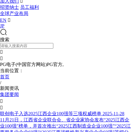
加入我们

招贤纳士
员工福利
全球产业布局
EN

JP
搜索


PG电子(中国官方网站)PG官方,
当前位置：
首页
/
新闻资讯
集团要闻


联创电子入选2025江西企业100强等三项权威榜单
2025-11-28
11月21日，江西省企业联合会、省企业家协会发布“2025江西企
业100强”榜单，并首次推出“2025江西制造业企业100强”“2025江