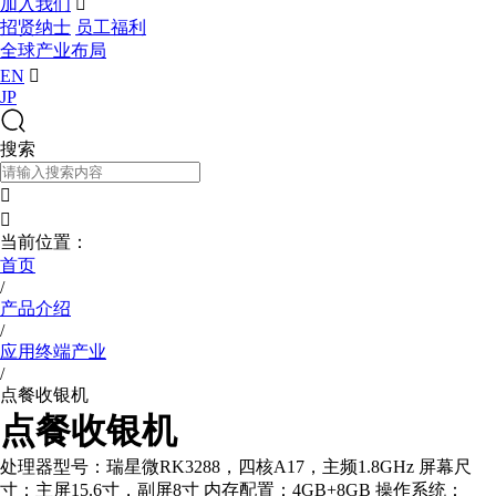
加入我们

招贤纳士
员工福利
全球产业布局
EN

JP
搜索


当前位置：
首页
/
产品介绍
/
应用终端产业
/
点餐收银机
点餐收银机
处理器型号：瑞星微RK3288，四核A17，主频1.8GHz 屏幕尺
寸：主屏15.6寸，副屏8寸 内存配置：4GB+8GB 操作系统：