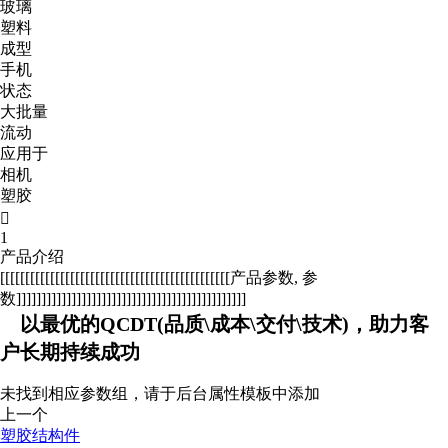
玻璃
塑料
成型
手机
状态
大批量
流动
应用于
相机
塑胶

1
产品介绍
[[[[[[[[[[[[[[[[[[[[[[[[[[[[[[[[[[[[[[[[[[[[[[产品参数, 参
数]]]]]]]]]]]]]]]]]]]]]]]]]]]]]]]]]]]]]]]]]]]]]]
以最优的QCDT(品质\成本\交付\技术)，助力客
户长期持续成功
未找到相应参数组，请于后台属性模板中添加
上一个
塑胶结构件