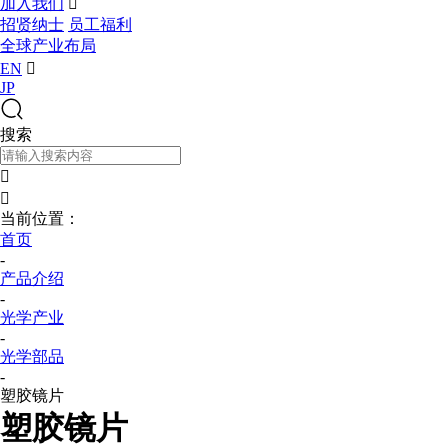
加入我们

招贤纳士
员工福利
全球产业布局
EN

JP
搜索


当前位置：
首页
-
产品介绍
-
光学产业
-
光学部品
-
塑胶镜片
塑胶镜片