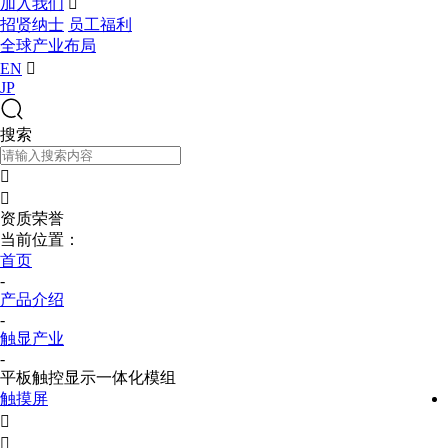
加入我们

招贤纳士
员工福利
全球产业布局
EN

JP
搜索


资质荣誉
当前位置：
首页
-
产品介绍
-
触显产业
-
平板触控显示一体化模组
触摸屏

